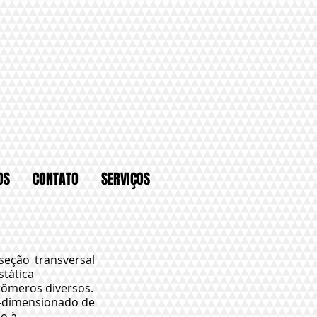
OS
CONTATO
SERVIÇOS
seção transversal
stática
tômeros diversos.
-dimensionado de
ão à