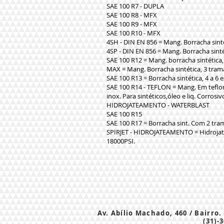
SAE 100 R7 - DUPLA
SAE 100 R8 - MFX
SAE 100 R9 - MFX
SAE 100 R10 - MFX
4SH - DIN EN 856 = Mang. Borracha sintét
4SP - DIN EN 856 = Mang. Borracha sintét
SAE 100 R12 = Mang. borracha sintética, 
MAX = Mang. Borracha sintética, 3 tram
SAE 100 R13 = Borracha sintética, 4 a 6 e
SAE 100 R14 - TEFLON = Mang. Em tefl
inox. Para sintéticos,óleo e liq. Corrosi
HIDROJATEAMENTO - WATERBLAST
SAE 100 R15
SAE 100 R17 = Borracha sint. Com 2 tra
SPIRJET - HIDROJATEAMENTO = Hidrojat
18000PSI.
Av. Abílio Machado, 460 / Bairro.
(31)-