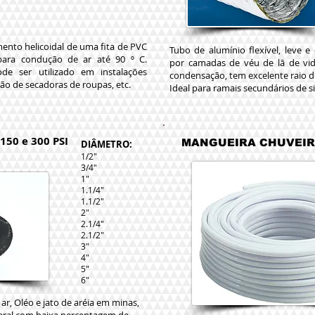
ento helicoidal de uma fita de PVC
Tubo de alumínio flexível, leve 
para condução de ar até 90 º C.
por camadas de véu de lã de vid
ode ser utilizado em instalações
condensação, tem excelente raio d
ão de secadoras de roupas, etc.
Ideal para ramais secundários de s
MANGU
50 e 300 PSI
MANGUEIRA CHUVEI
DIÂMETRO:
1/2"
3/4"
1"
1.1/4"
1.1/2"
2"
2.1/4"
2.1/2"
3"
4"
5"
6"
ar, Oléo e jato de aréia em minas,