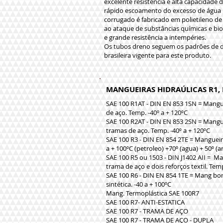
excelente resistência e alta capacidade
rápido escoamento do excesso de água in
corrugado é fabricado em polietileno de 
ao ataque de substâncias químicas e bio
e grande resistência a intempéries.
Os tubos dreno seguem os padrões de
brasileira vigente para este produto.
MANGUEIRAS HIDRAÚLICAS R1, R2,
SAE 100 R1AT - DIN EN 853 1SN = Mangu
de aço. Temp. -40º a + 120ºC
SAE 100 R2AT - DIN EN 853 2SN = Mangu
tramas de aço. Temp. -40º a + 120ºC
SAE 100 R3 - DIN EN 854 2TE = Mangueir
a + 100ºC (petroleo) +70º (agua) + 50º (ar
SAE 100 R5 ou 1503 - DIN J1402 AII = M
trama de aço e dois reforços textil. Tem
SAE 100 R6 - DIN EN 854 1TE = Mang bor
sintética. -40 a + 100ºC
Mang. Termoplástica SAE 100R7
SAE 100 R7- ANTI-ESTATICA
SAE 100 R7 - TRAMA DE AÇO
SAE 100 R7 - TRAMA DE AÇO - DUPLA