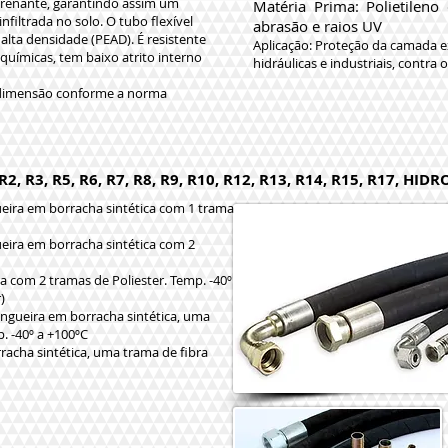
 drenante, garantindo assim um
Matéria Prima: Polietileno
filtrada no solo. O tubo flexível
abrasão e raios UV
alta densidade (PEAD). É resistente
Aplicação: Proteção da camada e
químicas, tem baixo atrito interno
hidráulicas e industriais, contr
 dimensão conforme a norma
 R3, R5, R6, R7, R8, R9, R10, R12, R13, R14, R15, R17, HI
eira em borracha sintética com 1 trama
eira em borracha sintética com 2
a com 2 tramas de Poliester. Temp. -40º
)
angueira em borracha sintética, uma
p. -40º a +100ºC
racha sintética, uma trama de fibra