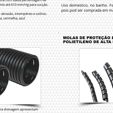
geral com baixa percentagem de
ente até 610 mm/Hg para sucção.
Uso domestico, no banho. Fac
pois pod ser comprada em m
à abrasão, intempéries e ozônio.
a, vermelha, azul
MOLAS DE PROTEÇÃO 
POLIETILENO DE ALTA
para drenagem apresentam