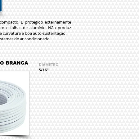
e compacto. É protegido externamente
ro e folhas de alumínio. Não produz
e curvatura e boa auto-sustentação.
istemas de ar condicionado.
EIRAS BH
RO BRANCA
DIÂMETRO
5/16"